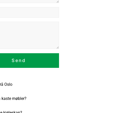
Send
rå Oslo
å kaste møbler?
te kjøleskap?