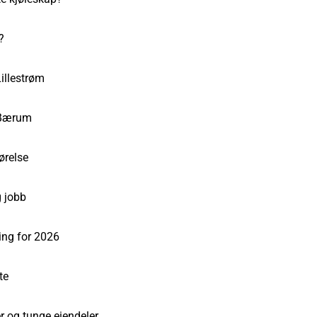
?
illestrøm
 Bærum
ørelse
g jobb
ring for 2026
te
r og tunge eiendeler