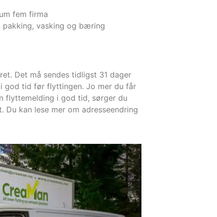
imum fem firma
s. pakking, vasking og bæring
eret. Det må sendes tidligst 31 dager
i god tid før flyttingen. Jo mer du får
nn flyttemelding i god tid, sørger du
ert. Du kan lese mer om adresseendring