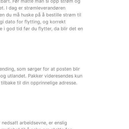
stbart. Før måtte man si opp strøm og
ret. I dag er strømleverandøren
en du må huske på å bestille strøm til
i dato for flytting, og korrekt
i god tid før du flytter, da blir det en
sending, som sørger for at posten blir
e, og utlandet. Pakker videresendes kun
tilbake til din opprinnelige adresse.
r nedsatt arbeidsevne, er enslig