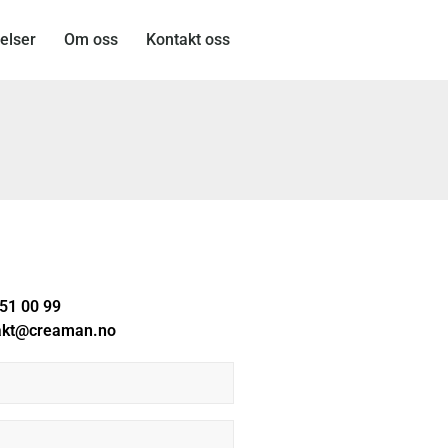
elser
Om oss
Kontakt oss
51 00 99
akt@creaman.no