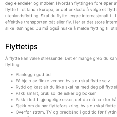
deg eiendeler og møbler. Hvordan flyttingen foreløper av
flytte til et land i Europa, er det enkleste å velge et flyt
utenlandsflytting. Skal du flytte lengre internasjonalt til 
effektive transporten båt eller fly. Her er det store inter
slike løsninger. Du må også huske å melde flytting til utl
Flyttetips
Å flytte kan være stressende. Det er mange grep du kan 
flytting:
Planlegg i god tid
Få hjelp av flinke venner, hvis du skal flytte selv
Rydd og kast alt du ikke skal ha med deg på flytte
Pakk smart, bruk solide esker og bokser
Pakk i lett tilgjengelige esker, det du må ha «for h
Sjekk om du har flytteforsikring, hvis du skal flytte
Overfør strøm, TV og bredbånd i god tid før flytti