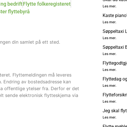
ing bedrift
Flytte folkeregisteret
Les mer.
ter flyttebyrå
Kaste piano
Les mer.
Søppeltaxi L
Les mer.
tingen din samlet på ett sted.
Søppeltaxi
Les mer.
Flyttegodtgj
Les mer.
steret. Flyttemeldingen må leveres
Flyttedag o
gen. Endring av bostedsadresse kan
Les mer.
offentlige ytelser fra. Derfor er det
Flytteforsik
lt sende elektronisk flytteskjema via
Les mer.
Jeg skal flyt
Les mer.
Flytte møble