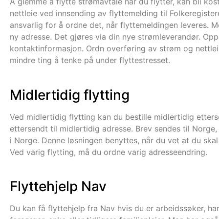
Å glemme å flytte strømavtale når du flytter, kan bli ko
nettleie ved innsending av flyttemelding til Folkeregiste
ansvarlig for å ordne det, når flyttemeldingen leveres. M
ny adresse. Det gjøres via din nye strømleverandør. Oppg
kontaktinformasjon. Ordn overføring av strøm og nettleie 
mindre ting å tenke på under flyttestresset.
Midlertidig flytting
Ved midlertidig flytting kan du bestille midlertidig etter
ettersendt til midlertidig adresse. Brev sendes til Norg
i Norge. Denne løsningen benyttes, når du vet at du skal 
Ved varig flytting, må du ordne varig adresseendring.
Flyttehjelp Nav
Du kan få flyttehjelp fra Nav hvis du er arbeidssøker, ha