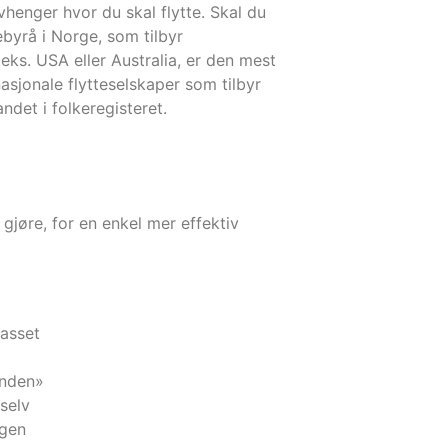
henger hvor du skal flytte. Skal du
tebyrå i Norge, som tilbyr
f.eks. USA eller Australia, er den mest
nasjonale flytteselskaper som tilbyr
andet i folkeregisteret.
gjøre, for en enkel mer effektiv
lasset
ånden»
 selv
ngen