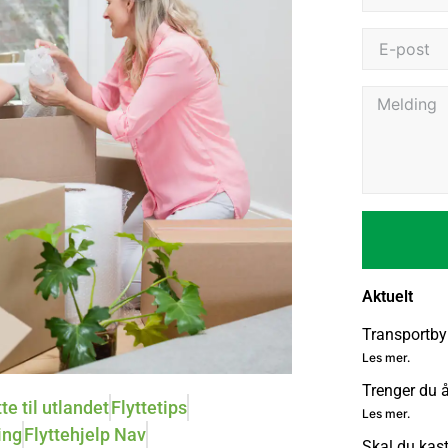
Aktuelt
Transportby
Les mer.
Trenger du 
tte til utlandet
Flyttetips
Les mer.
ing
Flyttehjelp Nav
Skal du kas