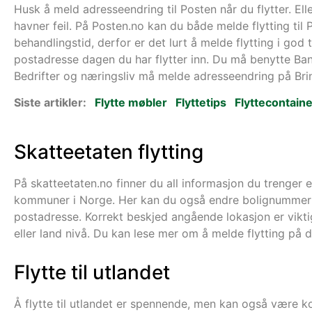
Husk å meld adresseendring til Posten når du flytter. Ell
havner feil. På Posten.no kan du både melde flytting til 
behandlingstid, derfor er det lurt å melde flytting i god 
postadresse dagen du har flytter inn. Du må benytte Ban
Bedrifter og næringsliv må melde adresseendring på Bri
Siste artikler:
Flytte møbler
Flyttetips
Flyttecontain
Skatteetaten flytting
På skatteetaten.no finner du all informasjon du trenger en
kommuner i Norge. Her kan du også endre bolignummer (h
postadresse. Korrekt beskjed angående lokasjon er viktig
eller land nivå. Du kan lese mer om å melde flytting på d
Flytte til utlandet
Å flytte til utlandet er spennende, men kan også være k