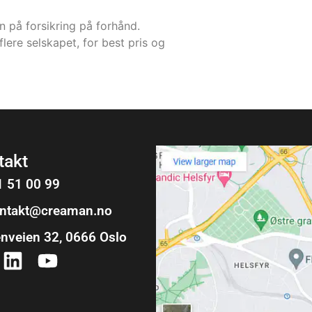
 på forsikring på forhånd.
flere selskapet, for best pris og
takt
 51 00 99
ontakt@creaman.no
nveien 32, 0666 Oslo