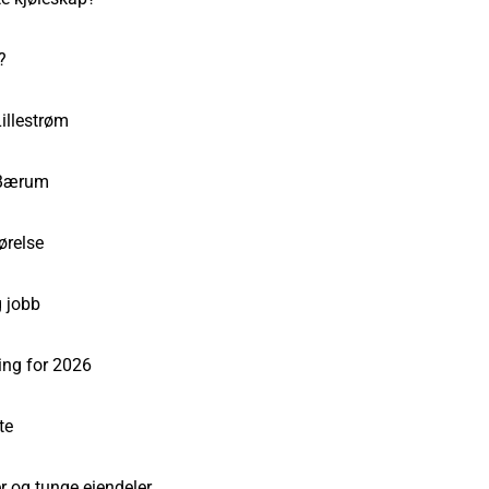
?
illestrøm
 Bærum
ørelse
g jobb
ring for 2026
te
r og tunge eiendeler