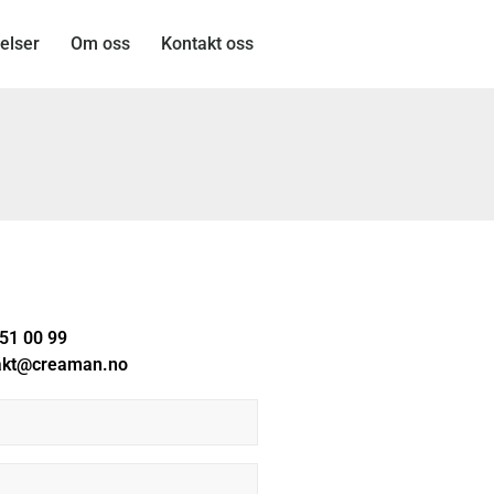
elser
Om oss
Kontakt oss
51 00 99
akt@creaman.no