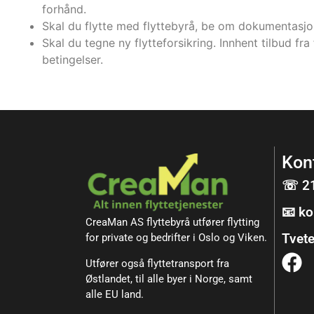
forhånd.
Skal du flytte med flyttebyrå, be om dokumentasjon
Skal du tegne ny flytteforsikring. Innhent tilbud fra 
betingelser.
Kon
☏ 21
📧 k
CreaMan AS flyttebyrå utfører flytting
Tvete
for private og bedrifter i Oslo og Viken.
Utfører også flyttetransport fra
Østlandet, til alle byer i Norge, samt
alle EU land.