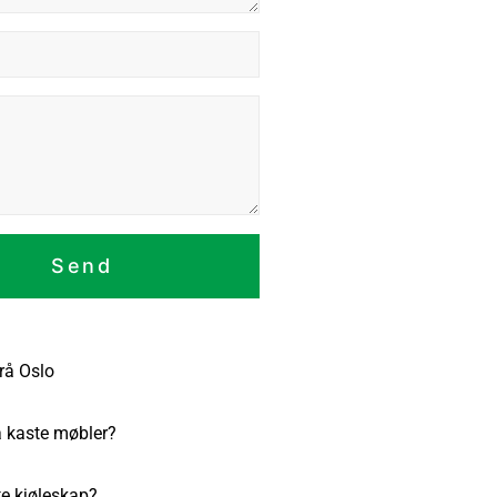
Send
rå Oslo
å kaste møbler?
te kjøleskap?