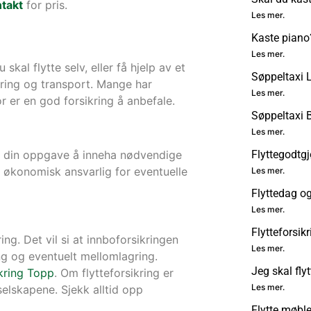
takt
for pris.
Les mer.
Kaste piano
Les mer.
skal flytte selv, eller få hjelp av et
Søppeltaxi L
bæring og transport. Mange har
Les mer.
or er en god forsikring å anbefale.
Søppeltaxi
Les mer.
Flyttegodtgj
t er din oppgave å inneha nødvendige
u økonomisk ansvarlig for eventuelle
Les mer.
Flyttedag o
Les mer.
Flytteforsik
ring. Det vil si at innboforsikringen
Les mer.
ng og eventuelt mellomlagring.
Jeg skal flyt
kring Topp
. Om flytteforsikring er
Les mer.
sselskapene. Sjekk alltid opp
Flytte møble