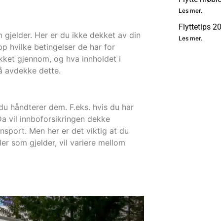
Les mer.
Flyttetips 2
m gjelder. Her er du ikke dekket av din
Les mer.
pp hvilke betingelser de har for
dekket gjennom, og hva innholdet i
 å avdekke dette.
 du håndterer dem. F.eks. hvis du har
Da vil innboforsikringen dekke
ansport. Men her er det viktig at du
ler som gjelder, vil variere mellom