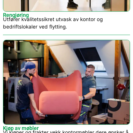
Rengjøring
Utfører kvalitetssikret utvask av kontor og
bedriftslokaler ved flytting.
Kjøp av møbler
Vi kjøper og frakter vekk kontormøbler dere ønsker å