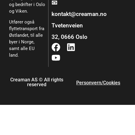
📧
og bedrifter i Oslo
og Viken.
kontakt@creaman.no
Utfører også
Tvetenveien
flyttetransport fra
Østlandet, til alle
32, 0666 Oslo
byer i Norge,
samt alle EU
land.
Creaman AS © All rights
Personvern/Cookies
reserved