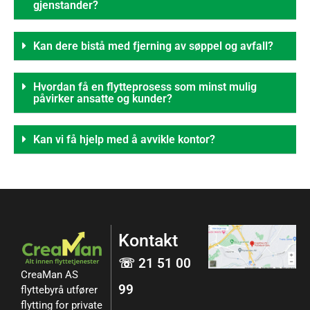
gjenstander?
Kan dere bistå med fjerning av søppel og avfall?
Hvordan få en flytteprosess som minst mulig
påvirker ansatte og kunder?
Kan vi få hjelp med å avvikle kontor?
Kontakt
☏ 21 51 00
CreaMan AS
99
flyttebyrå utfører
flytting for private