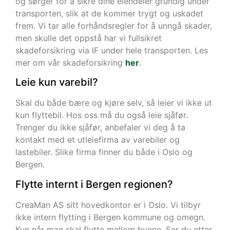
og sørger for å sikre dine eiendeler grundig under
transporten, slik at de kommer trygt og uskadet
frem. Vi tar alle forhåndsregler for å unngå skader,
men skulle det oppstå har vi fullsikret
skadeforsikring via IF under hele transporten. Les
mer om vår skadeforsikring
her
.
Leie kun varebil?
Skal du både bære og kjøre selv, så leier vi ikke ut
kun flyttebil. Hos oss må du også leie sjåfør.
Trenger du ikke sjåfør, anbefaler vi deg å ta
kontakt med et utleiefirma av varebiler og
lastebiler. Slike firma finner du både i Oslo og
Bergen.
Flytte internt i Bergen regionen?
CreaMan AS sitt hovedkontor er i Oslo. Vi tilbyr
ikke intern flytting i Bergen kommune og omegn.
Kun når man skal flytte mellom byene. Ser du etter