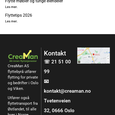
Flytte møbler og tunge eiendeler
Les mer.
Flyttetips 2026
Les mer.
Kontakt
☏ 21 51 00
CreaMan AS
99
flyttebyrå utfører
flytting for private
📧
og bedrifter i Oslo
og Viken.
kontakt@creaman.no
Utfører også
Tvetenveien
flyttetransport fra
Østlandet, til alle
32, 0666 Oslo
byer i Norge,