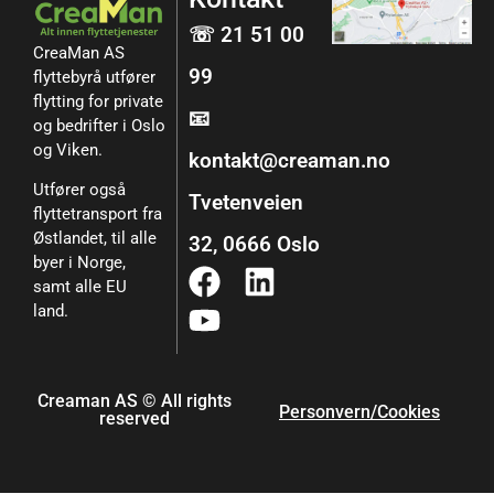
☏ 21 51 00
CreaMan AS
99
flyttebyrå utfører
flytting for private
📧
og bedrifter i Oslo
og Viken.
kontakt@creaman.no
Utfører også
Tvetenveien
flyttetransport fra
Østlandet, til alle
32, 0666 Oslo
byer i Norge,
samt alle EU
land.
Creaman AS © All rights
Personvern/Cookies
reserved