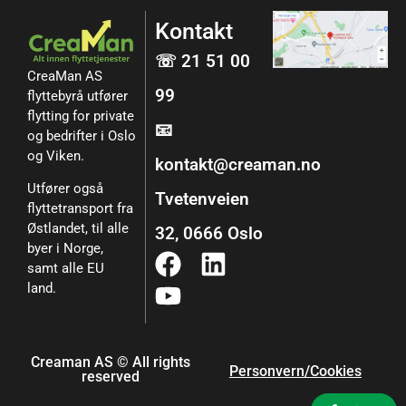
Kontakt
☏ 21 51 00
CreaMan AS
99
flyttebyrå utfører
flytting for private
📧
og bedrifter i Oslo
og Viken.
kontakt@creaman.no
Utfører også
Tvetenveien
flyttetransport fra
Østlandet, til alle
32, 0666 Oslo
byer i Norge,
samt alle EU
land.
Creaman AS © All rights
Personvern/Cookies
reserved