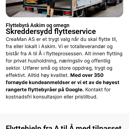
Flyttebyrå Askim og omegn
Skreddersydd flytteservice
CreaMan AS er et trygt valg når du skal flytte til,
fra eller lokalt i Askim. Vi er totalleverandør og
bistår fra A til Å i flytteprosessen. Alt innen flytting
for privat husholdning, næringsliv og offentlig
sektor. Utfører små og store oppdrag, trygt og
effektivt. Alltid høy kvalitet.
Med over 350
fornøyde kundeanmeldser er vi et av de høyest
rangerte flyttebyråer på Google.
Kontakt for
kostnadsfri konsultasjon eller pristilbud.
Flyttehjelp fra A til Å med tilpasset